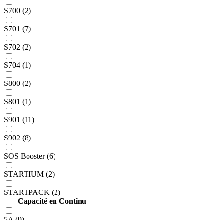
S700 (2)
S701 (7)
S702 (2)
S704 (1)
S800 (2)
S801 (1)
S901 (11)
S902 (8)
SOS Booster (6)
STARTIUM (2)
STARTPACK (2)
Capacité en Continu
5A (9)