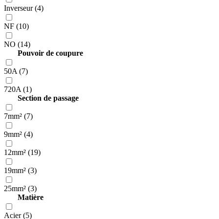
Inverseur (4)
NF (10)
NO (14)
Pouvoir de coupure
50A (7)
720A (1)
Section de passage
7mm² (7)
9mm² (4)
12mm² (19)
19mm² (3)
25mm² (3)
Matière
Acier (5)