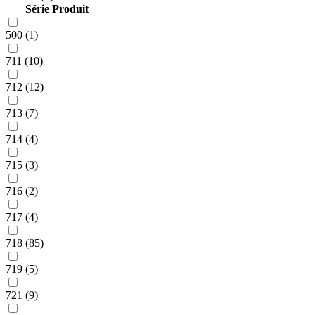
Série Produit
500 (1)
711 (10)
712 (12)
713 (7)
714 (4)
715 (3)
716 (2)
717 (4)
718 (85)
719 (5)
721 (9)