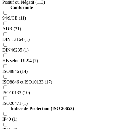
Positif ou Négatif (113)
Conformité
94/9/CE (11)
ADR (31)
DIN 13164 (1)
DIN46235 (1)
HB selon UL94 (7)
ISO8846 (14)
ISO8846 et ISO10133 (17)
ISO10133 (10)
ISO20471 (1)
Indice de Protection (ISO 20653)
IP40 (1)