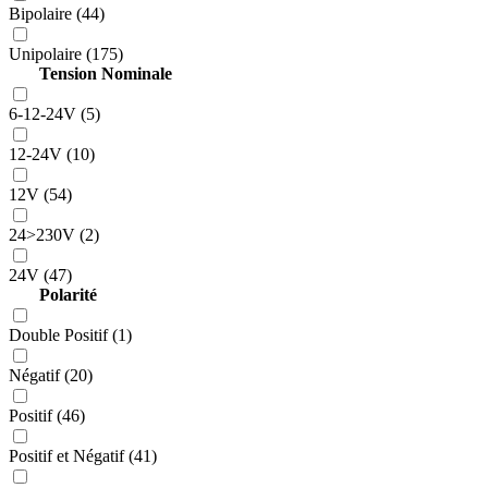
Bipolaire (44)
Unipolaire (175)
Tension Nominale
6-12-24V (5)
12-24V (10)
12V (54)
24>230V (2)
24V (47)
Polarité
Double Positif (1)
Négatif (20)
Positif (46)
Positif et Négatif (41)