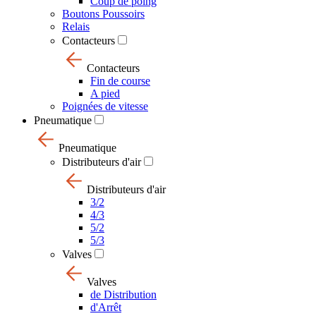
Coup de poing
Boutons Poussoirs
Relais
Contacteurs
Contacteurs
Fin de course
A pied
Poignées de vitesse
Pneumatique
Pneumatique
Distributeurs d'air
Distributeurs d'air
3/2
4/3
5/2
5/3
Valves
Valves
de Distribution
d'Arrêt