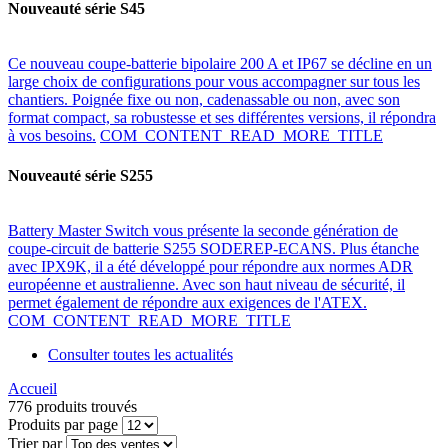
Nouveauté série S45
Ce nouveau coupe-batterie bipolaire 200 A et IP67 se décline en un
large choix de configurations pour vous accompagner sur tous les
chantiers. Poignée fixe ou non, cadenassable ou non, avec son
format compact, sa robustesse et ses différentes versions, il répondra
à vos besoins.
COM_CONTENT_READ_MORE_TITLE
Nouveauté série S255
Battery Master Switch vous présente la seconde génération de
coupe-circuit de batterie S255 SODEREP-ECANS. Plus étanche
avec IPX9K, il a été développé pour répondre aux normes ADR
européenne et australienne. Avec son haut niveau de sécurité, il
permet également de répondre aux exigences de l'ATEX.
COM_CONTENT_READ_MORE_TITLE
Consulter toutes les actualités
Accueil
776 produits trouvés
Produits par page
Trier par