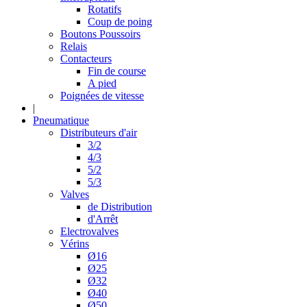
Rotatifs
Coup de poing
Boutons Poussoirs
Relais
Contacteurs
Fin de course
A pied
Poignées de vitesse
|
Pneumatique
Distributeurs d'air
3/2
4/3
5/2
5/3
Valves
de Distribution
d'Arrêt
Electrovalves
Vérins
Ø16
Ø25
Ø32
Ø40
Ø50