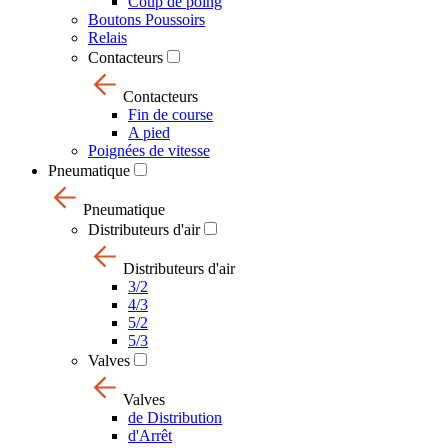
Coup de poing
Boutons Poussoirs
Relais
Contacteurs
Contacteurs
Fin de course
A pied
Poignées de vitesse
Pneumatique
Pneumatique
Distributeurs d'air
Distributeurs d'air
3/2
4/3
5/2
5/3
Valves
Valves
de Distribution
d'Arrêt