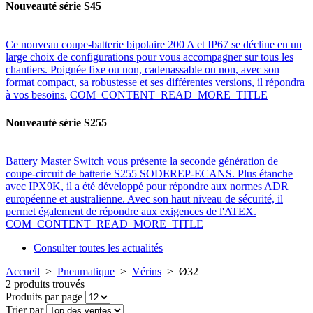
Nouveauté série S45
Ce nouveau coupe-batterie bipolaire 200 A et IP67 se décline en un
large choix de configurations pour vous accompagner sur tous les
chantiers. Poignée fixe ou non, cadenassable ou non, avec son
format compact, sa robustesse et ses différentes versions, il répondra
à vos besoins.
COM_CONTENT_READ_MORE_TITLE
Nouveauté série S255
Battery Master Switch vous présente la seconde génération de
coupe-circuit de batterie S255 SODEREP-ECANS. Plus étanche
avec IPX9K, il a été développé pour répondre aux normes ADR
européenne et australienne. Avec son haut niveau de sécurité, il
permet également de répondre aux exigences de l'ATEX.
COM_CONTENT_READ_MORE_TITLE
Consulter toutes les actualités
Accueil
>
Pneumatique
>
Vérins
>
Ø32
2 produits trouvés
Produits par page
Trier par