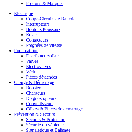
Produits & Marques
Electrique
Coupe-Circuits de Batterie
Interrupteurs
Boutons Poussoirs
Relais
Contacteurs
Poignées de vitesse
Pneumatique
Distributeurs d'air
Valves
Electrovalves
Vérins
Pièces détachées
Charge & Démarrage
Boosters
Chargeurs
Diagnostiqueurs
Convertisseurs
Câbles & Pinces de démarrage
Prévention & Secours
Secours & Protection
Sécurité du véhicule
Signalétique et Balisage