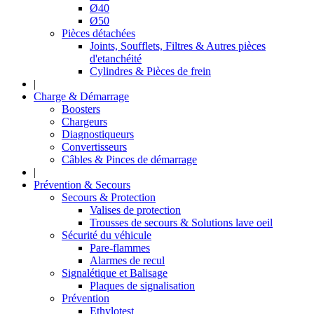
Ø40
Ø50
Pièces détachées
Joints, Soufflets, Filtres & Autres pièces
d'etanchéité
Cylindres & Pièces de frein
|
Charge & Démarrage
Boosters
Chargeurs
Diagnostiqueurs
Convertisseurs
Câbles & Pinces de démarrage
|
Prévention & Secours
Secours & Protection
Valises de protection
Trousses de secours & Solutions lave oeil
Sécurité du véhicule
Pare-flammes
Alarmes de recul
Signalétique et Balisage
Plaques de signalisation
Prévention
Ethylotest