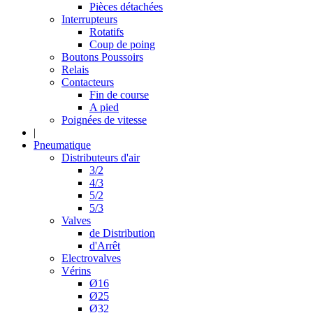
Pièces détachées
Interrupteurs
Rotatifs
Coup de poing
Boutons Poussoirs
Relais
Contacteurs
Fin de course
A pied
Poignées de vitesse
|
Pneumatique
Distributeurs d'air
3/2
4/3
5/2
5/3
Valves
de Distribution
d'Arrêt
Electrovalves
Vérins
Ø16
Ø25
Ø32