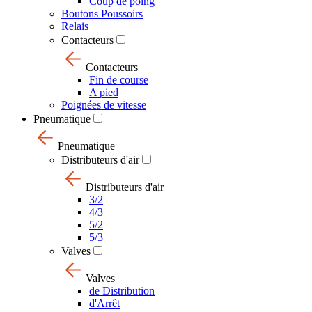
Coup de poing
Boutons Poussoirs
Relais
Contacteurs
Contacteurs
Fin de course
A pied
Poignées de vitesse
Pneumatique
Pneumatique
Distributeurs d'air
Distributeurs d'air
3/2
4/3
5/2
5/3
Valves
Valves
de Distribution
d'Arrêt