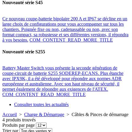
Nouveauté série S45
Ce nouveau coupe-batterie bipolaire 200 A et IP67 se décline en un
large choix de configurations pour vous accompagner sur tous les
chantiers. Poignée fixe ou non, cadenassable ou non, avec son
format compact, sa robustesse et ses différentes versions, il répondra
à vos besoins.
COM_CONTENT_READ_MORE_TITLE
Nouveauté série S255
Battery Master Switch vous présente la seconde génération de
coupe-circuit de batterie S255 SODEREP-ECANS. Plus étanche
avec IPX9K, il a été développé pour répondre aux normes ADR
européenne et australienne. Avec son haut niveau de sécurité, il
permet également de répondre aux exigences de l'ATEX.
COM_CONTENT_READ_MORE_TITLE
Consulter toutes les actualités
Accueil
>
Charge & Démarrage
>
Câbles & Pinces de démarrage
4 produits trouvés
Produits par page
Trier par