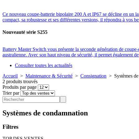
Ce nouveau coupe-batterie bipolaire 200 A et IP67 se décline en un l
compact, sa robustesse et ses différentes versions, il répondra à vos be
Nouveauté série S255
Battery Master Switch vous présente la seconde génération de coup
australienne. Avec son haut niveau de sécurité, il permet également 
Consulter toutes les actualités
Accueil
>
Maintenance & Sécurité
>
Consignation
>
Systèmes de
2 produits trouvés
Produits par page
Trier par
Systèmes de condamnation
Filtres
TOP DES VENTES