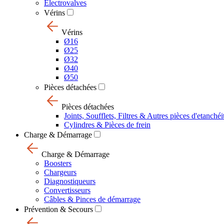
Electrovalves
Vérins
Vérins
Ø16
Ø25
Ø32
Ø40
Ø50
Pièces détachées
Pièces détachées
Joints, Soufflets, Filtres & Autres pièces d'etanchéi
Cylindres & Pièces de frein
Charge & Démarrage
Charge & Démarrage
Boosters
Chargeurs
Diagnostiqueurs
Convertisseurs
Câbles & Pinces de démarrage
Prévention & Secours