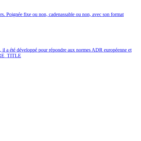
ers. Poignée fixe ou non, cadenassable ou non, avec son format
 il a été développé pour répondre aux normes ADR européenne et
E_TITLE