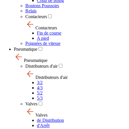
Coup de poing
Boutons Poussoirs
Relais
Contacteurs
Contacteurs
Fin de course
A pied
Poignées de vitesse
Pneumatique
Pneumatique
Distributeurs d'air
Distributeurs d'air
3/2
4/3
5/2
5/3
Valves
Valves
de Distribution
d'Arrêt