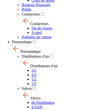
Coup de poing
Boutons Poussoirs
Relais
Contacteurs
Contacteurs
Fin de course
A pied
Poignées de vitesse
Pneumatique
Pneumatique
Distributeurs d'air
Distributeurs d'air
3/2
4/3
5/2
5/3
Valves
Valves
de Distribution
d'Arrêt