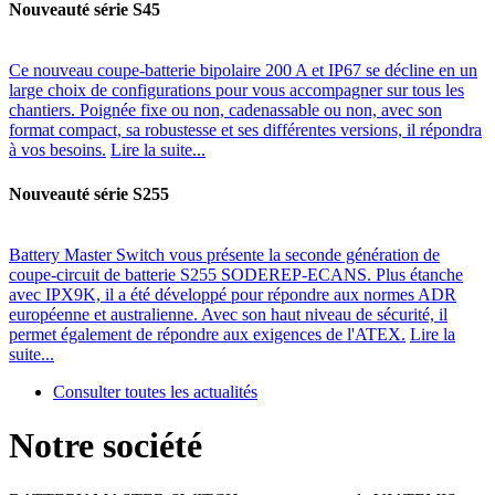
Nouveauté série S45
Ce nouveau coupe-batterie bipolaire 200 A et IP67 se décline en un
large choix de configurations pour vous accompagner sur tous les
chantiers. Poignée fixe ou non, cadenassable ou non, avec son
format compact, sa robustesse et ses différentes versions, il répondra
à vos besoins.
Lire la suite...
Nouveauté série S255
Battery Master Switch vous présente la seconde génération de
coupe-circuit de batterie S255 SODEREP-ECANS. Plus étanche
avec IPX9K, il a été développé pour répondre aux normes ADR
européenne et australienne. Avec son haut niveau de sécurité, il
permet également de répondre aux exigences de l'ATEX.
Lire la
suite...
Consulter toutes les actualités
Notre société