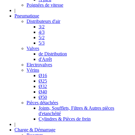
Poignées de vitesse
|
Pneumatique
Distributeurs d'air
3/2
4/3
5/2
5/3
Valves
de Distribution
d'Arrêt
Electrovalves
Vérins
Ø16
Ø25
Ø32
Ø40
Ø50
Pièces détachées
Joints, Soufflets, Filtres & Autres pièces
d'etanchéité
Cylindres & Pièces de frein
|
Charge & Démarrage