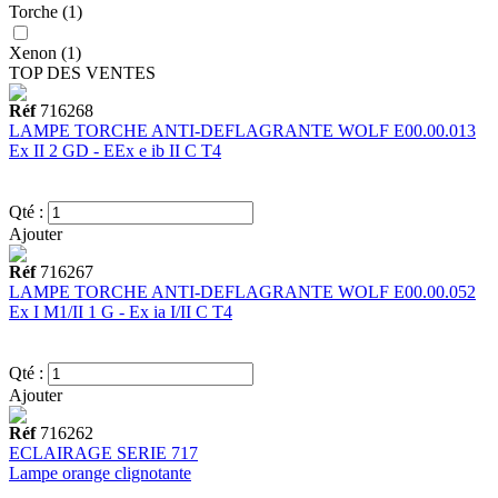
Torche (1)
Xenon (1)
TOP DES VENTES
Réf
716268
LAMPE TORCHE ANTI-DEFLAGRANTE WOLF E00.00.013
Ex II 2 GD - EEx e ib II C T4
Qté :
Ajouter
Réf
716267
LAMPE TORCHE ANTI-DEFLAGRANTE WOLF E00.00.052
Ex I M1/II 1 G - Ex ia I/II C T4
Qté :
Ajouter
Réf
716262
ECLAIRAGE SERIE 717
Lampe orange clignotante