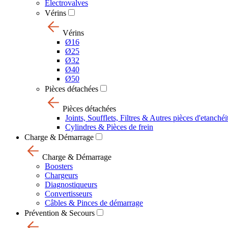
Electrovalves
Vérins
Vérins
Ø16
Ø25
Ø32
Ø40
Ø50
Pièces détachées
Pièces détachées
Joints, Soufflets, Filtres & Autres pièces d'etanchéi
Cylindres & Pièces de frein
Charge & Démarrage
Charge & Démarrage
Boosters
Chargeurs
Diagnostiqueurs
Convertisseurs
Câbles & Pinces de démarrage
Prévention & Secours