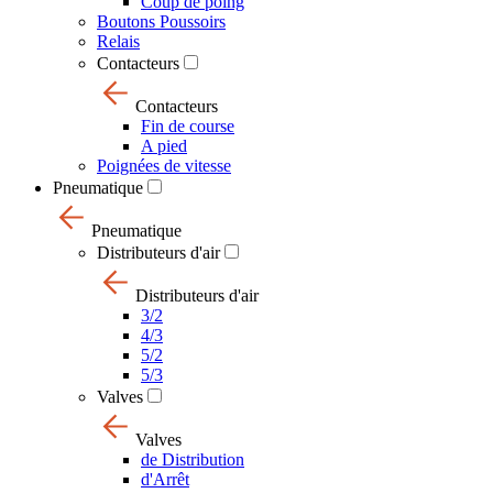
Coup de poing
Boutons Poussoirs
Relais
Contacteurs
Contacteurs
Fin de course
A pied
Poignées de vitesse
Pneumatique
Pneumatique
Distributeurs d'air
Distributeurs d'air
3/2
4/3
5/2
5/3
Valves
Valves
de Distribution
d'Arrêt