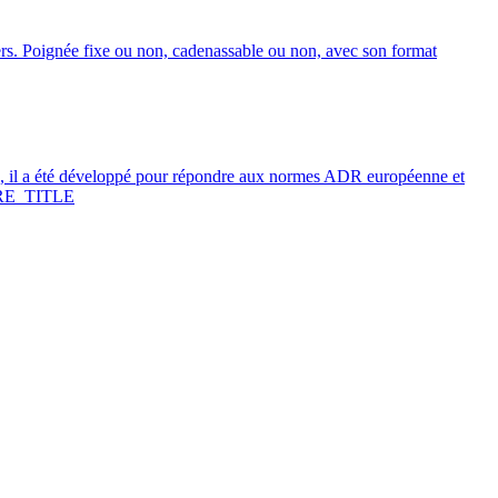
ers. Poignée fixe ou non, cadenassable ou non, avec son format
 il a été développé pour répondre aux normes ADR européenne et
E_TITLE