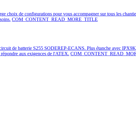
arge choix de configurations pour vous accompagner sur tous les chanti
soins.
COM_CONTENT_READ_MORE_TITLE
e-circuit de batterie S255 SODEREP-ECANS. Plus étanche avec IPX9K,
de répondre aux exigences de l'ATEX.
COM_CONTENT_READ_MOR