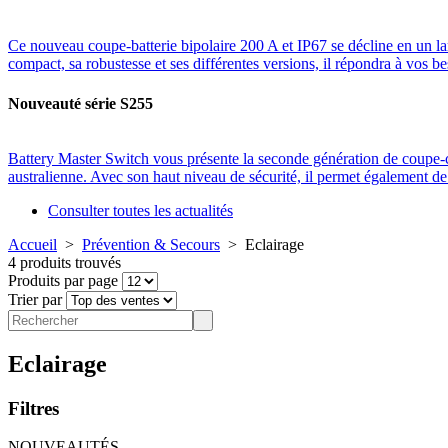
Ce nouveau coupe-batterie bipolaire 200 A et IP67 se décline en un l
compact, sa robustesse et ses différentes versions, il répondra à vos be
Nouveauté série S255
Battery Master Switch vous présente la seconde génération de coup
australienne. Avec son haut niveau de sécurité, il permet également 
Consulter toutes les actualités
Accueil
>
Prévention & Secours
>
Eclairage
4 produits trouvés
Produits par page
Trier par
Eclairage
Filtres
NOUVEAUTÉS