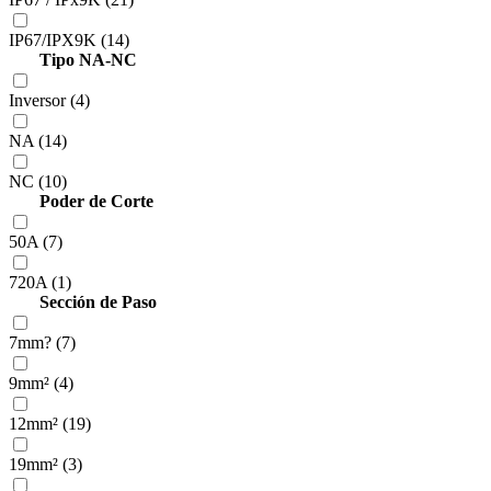
IP67/IPX9K (14)
Tipo NA-NC
Inversor (4)
NA (14)
NC (10)
Poder de Corte
50A (7)
720A (1)
Sección de Paso
7mm? (7)
9mm² (4)
12mm² (19)
19mm² (3)