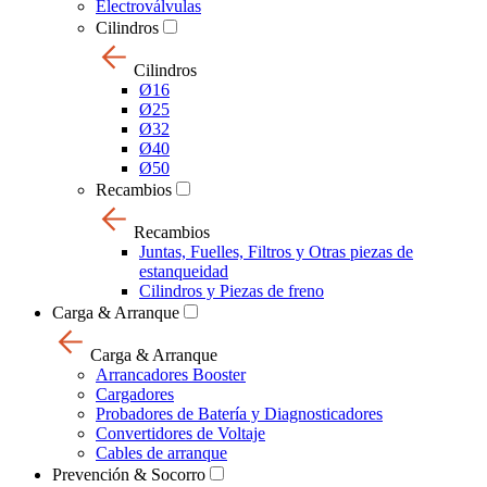
Electroválvulas
Cilindros
Cilindros
Ø16
Ø25
Ø32
Ø40
Ø50
Recambios
Recambios
Juntas, Fuelles, Filtros y Otras piezas de
estanqueidad
Cilindros y Piezas de freno
Carga & Arranque
Carga & Arranque
Arrancadores Booster
Cargadores
Probadores de Batería y Diagnosticadores
Convertidores de Voltaje
Cables de arranque
Prevención & Socorro