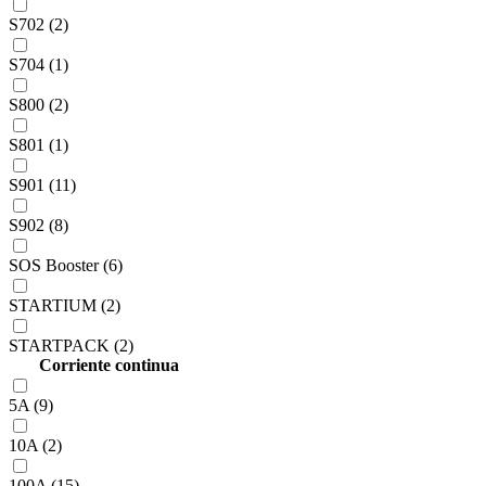
S702 (2)
S704 (1)
S800 (2)
S801 (1)
S901 (11)
S902 (8)
SOS Booster (6)
STARTIUM (2)
STARTPACK (2)
Corriente continua
5A (9)
10A (2)
100A (15)