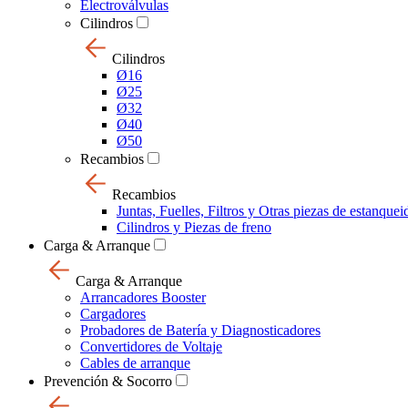
Electroválvulas
Cilindros
Cilindros
Ø16
Ø25
Ø32
Ø40
Ø50
Recambios
Recambios
Juntas, Fuelles, Filtros y Otras piezas de estanquei
Cilindros y Piezas de freno
Carga & Arranque
Carga & Arranque
Arrancadores Booster
Cargadores
Probadores de Batería y Diagnosticadores
Convertidores de Voltaje
Cables de arranque
Prevención & Socorro