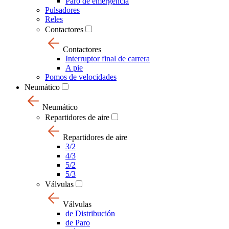
Paro de emergencia
Pulsadores
Reles
Contactores
Contactores
Interruptor final de carrera
A pie
Pomos de velocidades
Neumático
Neumático
Repartidores de aire
Repartidores de aire
3/2
4/3
5/2
5/3
Válvulas
Válvulas
de Distribución
de Paro