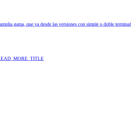
amplia gama, que va desde las versiones con simple o doble terminal
EAD_MORE_TITLE