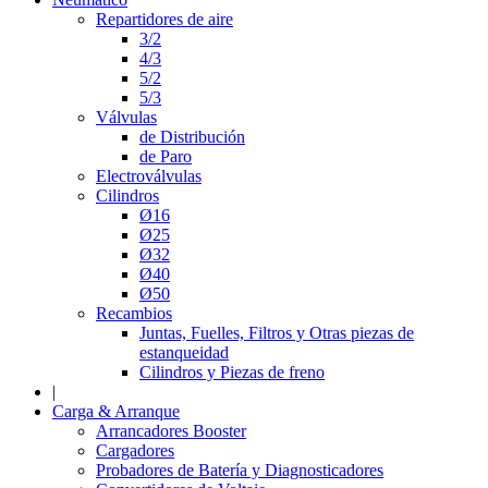
Repartidores de aire
3/2
4/3
5/2
5/3
Válvulas
de Distribución
de Paro
Electroválvulas
Cilindros
Ø16
Ø25
Ø32
Ø40
Ø50
Recambios
Juntas, Fuelles, Filtros y Otras piezas de
estanqueidad
Cilindros y Piezas de freno
|
Carga & Arranque
Arrancadores Booster
Cargadores
Probadores de Batería y Diagnosticadores