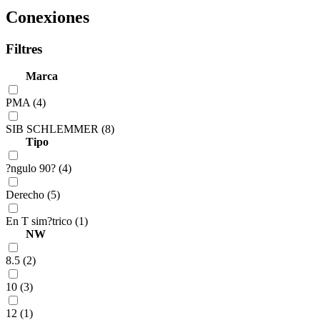
Conexiones
Filtres
Marca
PMA (4)
SIB SCHLEMMER (8)
Tipo
?ngulo 90? (4)
Derecho (5)
En T sim?trico (1)
NW
8.5 (2)
10 (3)
12 (1)