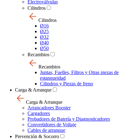
Electroválvulas
Cilindros
Cilindros
Ø16
Ø25
Ø32
Ø40
Ø50
Recambios
Recambios
Juntas, Fuelles, Filtros y Otras piezas de
estanqueidad
Cilindros y Piezas de freno
Carga & Arranque
Carga & Arranque
Arrancadores Booster
Cargadores
Probadores de Batería y Diagnosticadores
Convertidores de Voltaje
Cables de arranque
Prevención & Socorro